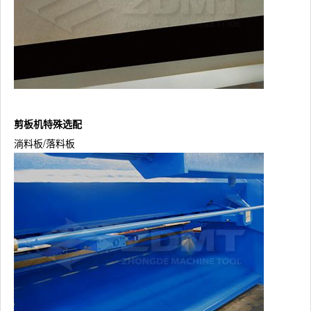
剪板机特殊选配
淌料板/落料板