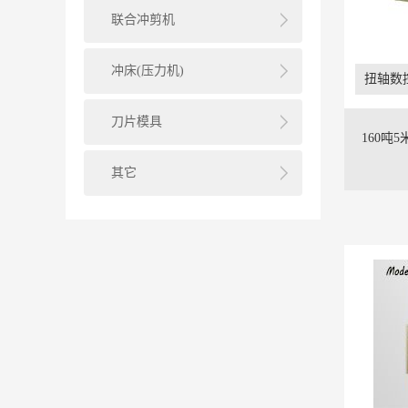
联合冲剪机
冲床(压力机)
扭轴数
刀片模具
160吨
其它