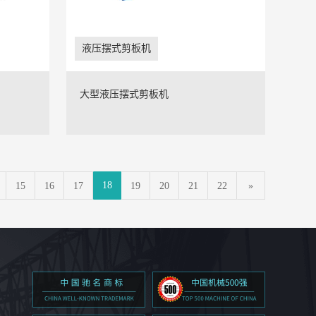
液压摆式剪板机
大型液压摆式剪板机
18
15
16
17
19
20
21
22
»