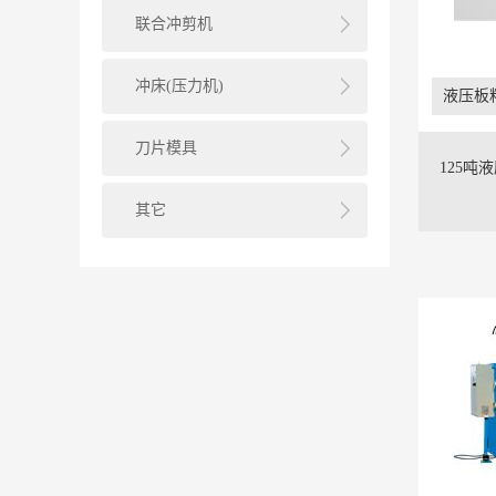
联合冲剪机
冲床(压力机)
液压板
刀片模具
125吨
其它